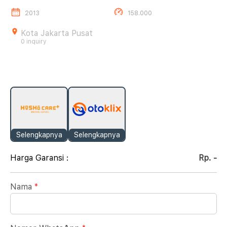
2013
158.000
Kota Jakarta Pusat
0 inquiry
Selengkapnya
Selengkapnya
Harga Garansi :
Rp. -
Nama
*