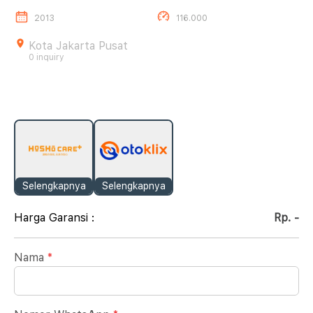
2013
116.000
Kota Jakarta Pusat
0 inquiry
Selengkapnya
Selengkapnya
Harga Garansi :
Rp. -
Nama
*