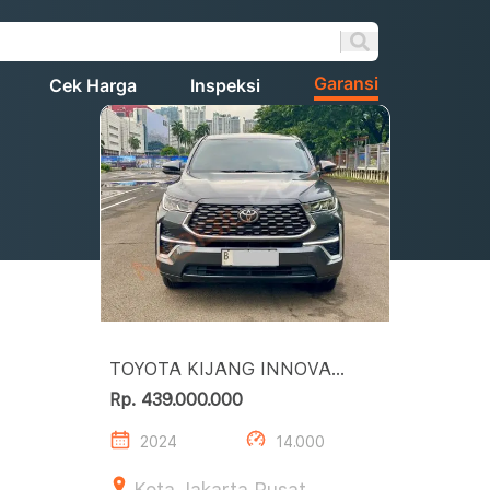
Garansi
Cek Harga
Inspeksi
TOYOTA KIJANG INNOVA
ZENIX V 2.0
Rp. 439.000.000
2024
14.000
Kota Jakarta Pusat