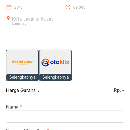
2012
58.000
Kota Jakarta Pusat
0 inquiry
Selengkapnya
Selengkapnya
Harga Garansi :
Rp. -
Nama
*