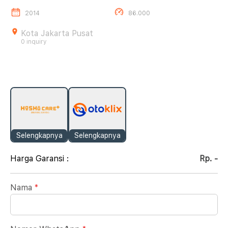
2014
86.000
Kota Jakarta Pusat
0 inquiry
Selengkapnya
Selengkapnya
Harga Garansi :
Rp. -
Nama
*