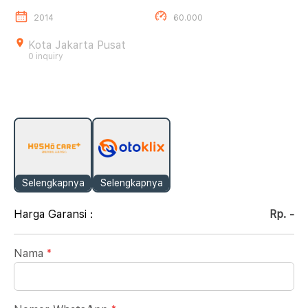
2014
60.000
Kota Jakarta Pusat
0 inquiry
Selengkapnya
Selengkapnya
Harga Garansi :
Rp. -
Nama
*