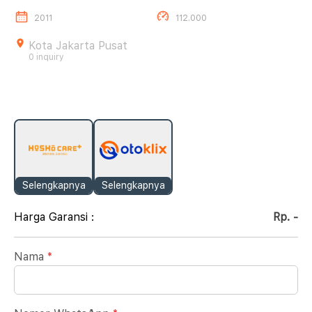
2011
112.000
Kota Jakarta Pusat
0 inquiry
Selengkapnya
Selengkapnya
Harga Garansi :
Rp. -
Nama
*