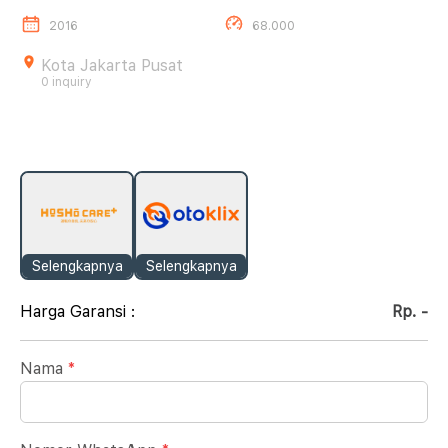
2016
68.000
Kota Jakarta Pusat
0 inquiry
Selengkapnya
Selengkapnya
Harga Garansi :
Rp. -
Nama
*