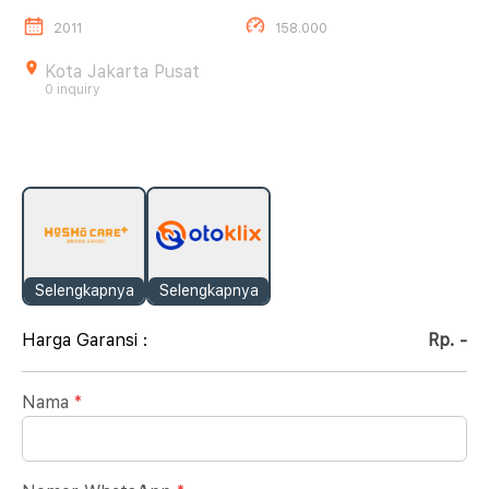
2011
158.000
Kota Jakarta Pusat
0 inquiry
Selengkapnya
Selengkapnya
Harga Garansi :
Rp. -
Nama
*