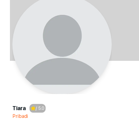
Tiara
/ 5.0
Pribadi