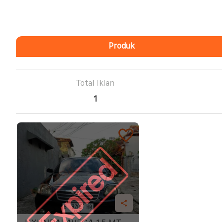
Produk
Total Iklan
1
Expired