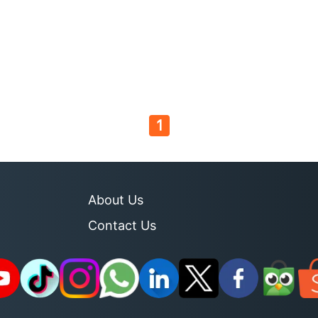
1
About Us
Contact Us