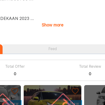
RDEKAAN 2023
...
Show more
Feed
Total Offer
Total Review
0
0
New
New