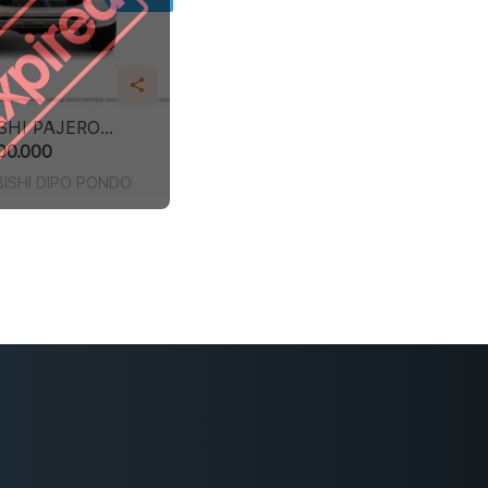
pired
SHI PAJERO
ORT DAKAR (4 X 2)
00.000
ISHI DIPO PONDOK INDAH