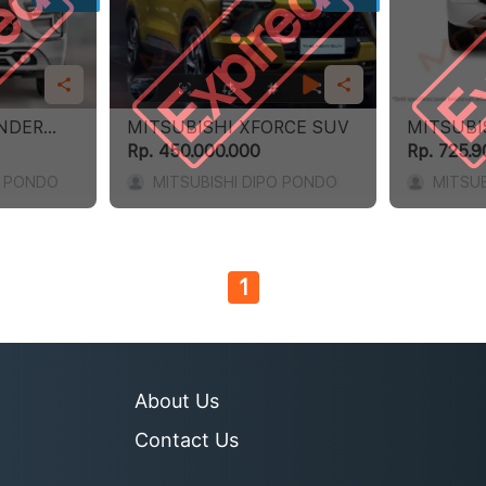
red
Expired
Ex
NDER
MITSUBISHI XFORCE SUV
MITSUBI
SP
Rp. 450.000.000
Rp. 725.9
O PONDOK INDAH
MITSUBISHI DIPO PONDOK INDAH
MITSUB
1
About Us
Contact Us