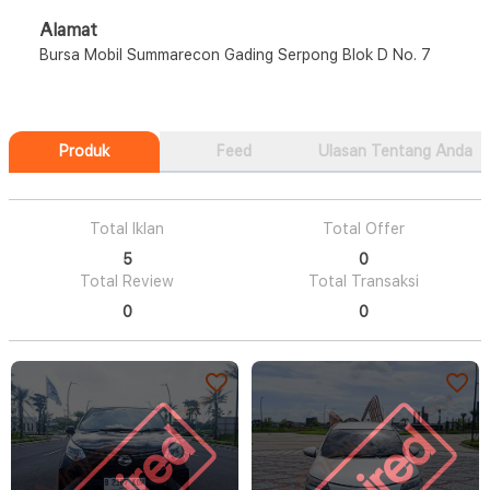
Alamat
Bursa Mobil Summarecon Gading Serpong Blok D No. 7
Produk
Feed
Ulasan Tentang Anda
Total Iklan
Total Offer
5
0
Total Review
Total Transaksi
0
0