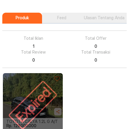
Produk
Feed
Ulasan Tentang Anda
Total Iklan
Total Offer
1
0
Total Review
Total Transaksi
0
0
Expired
TOYOTA CALYA 1.2L G A/T
Rp. 129.000.000