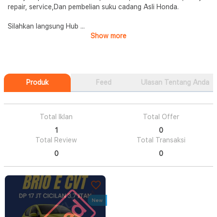
repair, service,Dan pembelian suku cadang Asli Honda.
Silahkan langsung Hub
...
Show more
Produk
Feed
Ulasan Tentang Anda
Total Iklan
Total Offer
1
0
Total Review
Total Transaksi
0
0
New