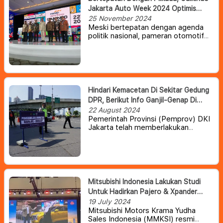
Jakarta Auto Week 2024 Optimis
Akan Tetap Berjalan Lancar
25 November 2024
Meski bertepatan dengan agenda
politik nasional, pameran otomotif
tahunan Gaikindo Jakarta Auto
Week (GJAW) 2024 diyakini akan
tetap berjalan lancar dan menarik
perhatian masyarakat serta pelaku
industri otomotif.
Hindari Kemacetan Di Sekitar Gedung
DPR, Berikut Info Ganjil-Genap Di
Jakarta
22 August 2024
Pemerintah Provinsi (Pemprov) DKI
Jakarta telah memberlakukan
pembatasan kendaraan bermotor
dengan sistem ganjil genap. Hari ini,
ganjil genap di Jakarta berlaku di 26
lokasi.
Mitsubishi Indonesia Lakukan Studi
Untuk Hadirkan Pajero & Xpander
Hybrid Ke Indonesia
19 July 2024
Mitsubishi Motors Krama Yudha
Sales Indonesia (MMKSI) resmi