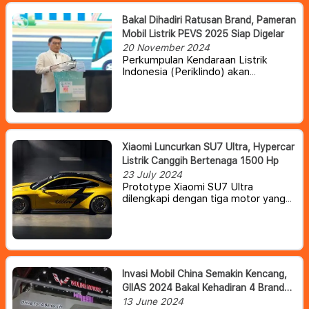
Bakal Dihadiri Ratusan Brand, Pameran
Mobil Listrik PEVS 2025 Siap Digelar
20 November 2024
Perkumpulan Kendaraan Listrik
Indonesia (Periklindo) akan
menggelar kembali pameran khusus
kendaraan listrik, Periklindo Electric
Vehicle Show (PEVS), tahun depan.
Xiaomi Luncurkan SU7 Ultra, Hypercar
Listrik Canggih Bertenaga 1500 Hp
23 July 2024
Prototype Xiaomi SU7 Ultra
dilengkapi dengan tiga motor yang
dikembangkan Xiaomi, termasuk dua
motor V8 dan satu motor V6
HyperEngine itu menghasilkan
tenaga kuda maksimum sebesar
1.548 hp. Tenaga tersebut bahkan
melampaui mobil sport mewah
Invasi Mobil China Semakin Kencang,
paling canggih, seperti Bugatti
GIIAS 2024 Bakal Kehadiran 4 Brand
Chiron.
Baru
13 June 2024