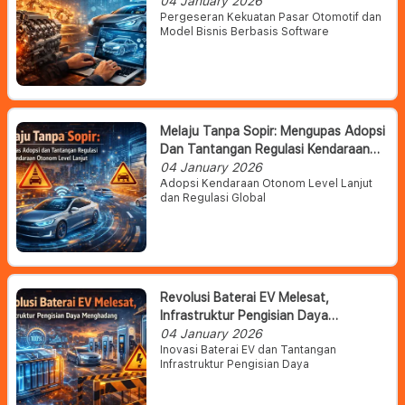
Otomotif Dan Daya Saing Pasar
04 January 2026
Pergeseran Kekuatan Pasar Otomotif dan
Model Bisnis Berbasis Software
Melaju Tanpa Sopir: Mengupas Adopsi
Dan Tantangan Regulasi Kendaraan
Otonom Level Lanjut
04 January 2026
Adopsi Kendaraan Otonom Level Lanjut
dan Regulasi Global
Revolusi Baterai EV Melesat,
Infrastruktur Pengisian Daya
Menghadang
04 January 2026
Inovasi Baterai EV dan Tantangan
Infrastruktur Pengisian Daya