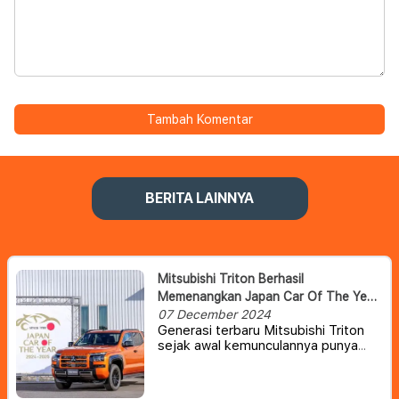
Tambah Komentar
BERITA LAINNYA
Mitsubishi Triton Berhasil
Memenangkan Japan Car Of The Year
(JCOTY) 2024
07 December 2024
Generasi terbaru Mitsubishi Triton
sejak awal kemunculannya punya
tampilan yang tergolong tangguh
tapi juga modern dan futuristik. Dan
baru-baru ini, pickup berukuran