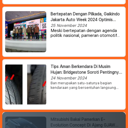
medium yang satu ini baru saja
memenangkan sebuah penghargaan
bergengsi di Jepang.
Bertepatan Dengan Pilkada, Gaikindo
Jakarta Auto Week 2024 Optimis
Akan Tetap Berjalan Lancar
25 November 2024
Meski bertepatan dengan agenda
politik nasional, pameran otomotif
tahunan Gaikindo Jakarta Auto
Week (GJAW) 2024 diyakini akan
tetap berjalan lancar dan menarik
perhatian masyarakat serta pelaku
industri otomotif.
Tips Aman Berkendara Di Musim
Hujan: Bridgestone Soroti Pentingnya
Perawatan Ban
24 November 2024
Ban merupakan satu-satunya bagian
kendaraan yang bersentuhan langsung
dengan jalan. Ban memiliki peran signifikan
dalam keselamatan saat berkendara.
Sehingga kondisi ban penting untuk
diperhatikan terutama saat berkendara
dalam kondisi hujan.
Mitsubishi Bakal Pamerkan E-
Evolution Concept Di Ajang GJAW