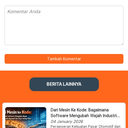
Tambah Komentar
BERITA LAINNYA
Dari Mesin Ke Kode: Bagaimana
Software Mengubah Wajah Industri
Otomotif Dan Daya Saing Pasar
04 January 2026
Pergeseran Kekuatan Pasar Otomotif dan