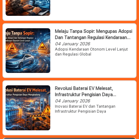
Melaju Tanpa Sopir: Mengupas Adopsi
Dan Tantangan Regulasi Kendaraan
Otonom Level Lanjut
04 January 2026
Adopsi Kendaraan Otonom Level Lanjut
dan Regulasi Global
Revolusi Baterai EV Melesat,
Infrastruktur Pengisian Daya
Menghadang
04 January 2026
Inovasi Baterai EV dan Tantangan
Infrastruktur Pengisian Daya