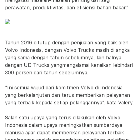
mengatasi masalah-masalah penting dari segi
perawatan, produktivitas, dan efisiensi bahan bakar.”
Tahun 2016 ditutup dengan penjualan yang baik oleh
Volvo Indonesia, dengan Volvo Trucks masih di angka
yang sama dengan tahun sebelumnya, lain halnya
dengan UD Trucks yangmengalamai kenaikan lebihdari
300 persen dari tahun sebelumnya.
”Ini semua wujud dari komitmen Volvo di Indonesia
yang berkelanjutan dan terus memberikan pelayanan
yang terbaik kepada setiap pelanggannya”, kata Valery.
Salah satu upaya yang terus dilakukan oleh Volvo
Indonesia dalam upaya meningkatkan sumberdaya
manusia agar dapat memberikan pelayanan terbaik