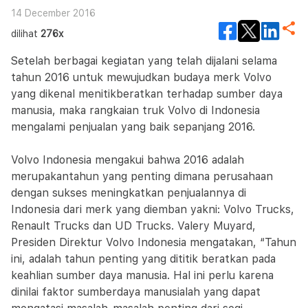
14 December 2016
dilihat
276x
Setelah berbagai kegiatan yang telah dijalani selama
tahun 2016 untuk mewujudkan budaya merk Volvo
yang dikenal menitikberatkan terhadap sumber daya
manusia, maka rangkaian truk Volvo di Indonesia
mengalami penjualan yang baik sepanjang 2016.
Volvo Indonesia mengakui bahwa 2016 adalah
merupakantahun yang penting dimana perusahaan
dengan sukses meningkatkan penjualannya di
Indonesia dari merk yang diemban yakni: Volvo Trucks,
Renault Trucks dan UD Trucks. Valery Muyard,
Presiden Direktur Volvo Indonesia mengatakan, “Tahun
ini, adalah tahun penting yang dititik beratkan pada
keahlian sumber daya manusia. Hal ini perlu karena
dinilai faktor sumberdaya manusialah yang dapat