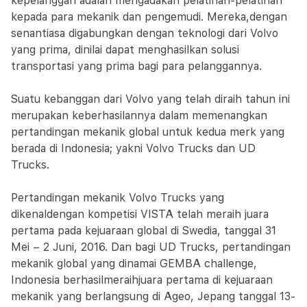
kepelanggan adalah mengadakan pelatihan-pelatihan
kepada para mekanik dan pengemudi. Mereka,dengan
senantiasa digabungkan dengan teknologi dari Volvo
yang prima, dinilai dapat menghasilkan solusi
transportasi yang prima bagi para pelanggannya.
Suatu kebanggan dari Volvo yang telah diraih tahun ini
merupakan keberhasilannya dalam memenangkan
pertandingan mekanik global untuk kedua merk yang
berada di Indonesia; yakni Volvo Trucks dan UD
Trucks.
Pertandingan mekanik Volvo Trucks yang
dikenaldengan kompetisi VISTA telah meraih juara
pertama pada kejuaraan global di Swedia, tanggal 31
Mei – 2 Juni, 2016. Dan bagi UD Trucks, pertandingan
mekanik global yang dinamai GEMBA challenge,
Indonesia berhasilmeraihjuara pertama di kejuaraan
mekanik yang berlangsung di Ageo, Jepang tanggal 13-