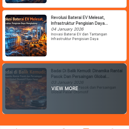
Revolusi Baterai EV Melesat,
Infrastruktur Pengisian Daya
Menghadang
04 January 2026
Inovasi Baterai EV dan Tantangan
Infrastruktur Pengisian Daya
Badai Di Balik Kemudi: Dinamika Rantai
Pasok Dan Persaingan Global
Otomotif Makin Panas
03 January 2026
Dinamika Rantai Pasok dan Persaingan
VIEW MORE
Global Pasar Otomotif