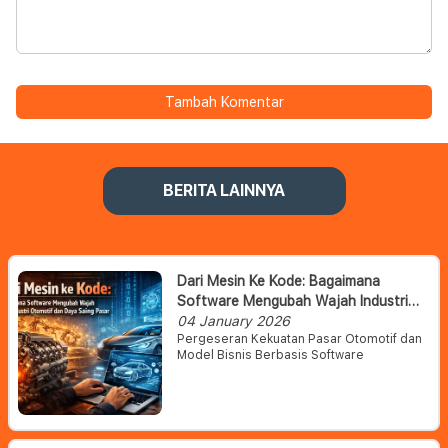
Tambah Komentar
BERITA LAINNYA
Dari Mesin Ke Kode: Bagaimana
Software Mengubah Wajah Industri
Otomotif Dan Daya Saing Pasar
04 January 2026
Pergeseran Kekuatan Pasar Otomotif dan
Model Bisnis Berbasis Software