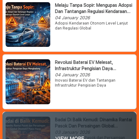
Melaju Tanpa Sopir: Mengupas Adopsi
Dan Tantangan Regulasi Kendaraan
Otonom Level Lanjut
04 January 2026
Adopsi Kendaraan Otonom Level Lanjut
dan Regulasi Global
Revolusi Baterai EV Melesat,
Infrastruktur Pengisian Daya
Menghadang
04 January 2026
Inovasi Baterai EV dan Tantangan
Infrastruktur Pengisian Daya
Badai Di Balik Kemudi: Dinamika Rantai
Pasok Dan Persaingan Global
Otomotif Makin Panas
03 January 2026
Dinamika Rantai Pasok dan Persaingan
VIEW MORE