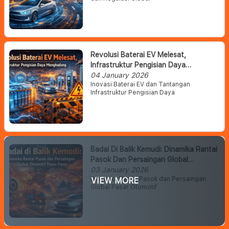
Revolusi Baterai EV Melesat,
Infrastruktur Pengisian Daya
Menghadang
04 January 2026
Inovasi Baterai EV dan Tantangan
Infrastruktur Pengisian Daya
Badai Di Balik Kemudi: Dinamika Rantai
Pasok Dan Persaingan Global
Otomotif Makin Panas
03 January 2026
Dinamika Rantai Pasok dan Persaingan
VIEW MORE
Global Pasar Otomotif