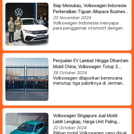
Siap Memukau, Volkswagen Indonesia
Perkenalkan Tiguan Allspace Business
Edition Di Gaikindo Jakarta Auto Week
23 November 2024
Volkswagen Indonesia menyapa
2024
para penggemar otomotif dengan
kehadiran Volkswagen Tiguan
Allspace Business Edition dalam
ajang Gaikindo Jakarta Auto Week
2024 (GJAW 2024).
Volkswagen Indonesia juga
menampilkan ID. Buzz, kendaraan
Penjualan EV Lambat Hingga Dihantam
listrik baterai (BEV) pertama
Mobil China, Volkswagen Tutup 3
Volkswagen di Indonesia.
Kehadiran Volkwagen di GJAW 2024
Pabrik Dan PHK Ribuan Pekerja
29 October 2024
menegaskan komitmen Volkswagen
Volkswagen dilaporkan berencana
untuk terus menghadirkan teknologi
menutup tiga pabriknya di Jerman
dan inovasi yang relevan dengan
dan melakukan pemutusan
kebutuhan mobilitas masa kini.
hubungan kerja (PHK) terhadap
puluhan ribu karyawan. Hal itu
dilakukan sebagai upaya
perombakan untuk menghadapi
gejolak ekonomi.
Volkswagen Singapura Jual Mobil
Lebih Lengkap, Harga Unit Paling
Murah Rp 1,8 Miliar
22 October 2024
Pilihan mobil Volkswagen yang dijual