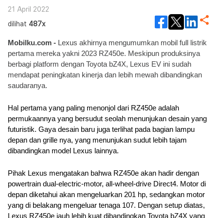
21 April 2022
dilihat
487x
Mobilku.com - 
Lexus akhirnya mengumumkan mobil full listrik 
pertama mereka yakni 2023 RZ450e. Meskipun produksinya 
berbagi platform dengan Toyota bZ4X, Lexus EV ini sudah 
mendapat peningkatan kinerja dan lebih mewah dibandingkan 
saudaranya.
Hal pertama yang paling menonjol dari RZ450e adalah 
permukaannya yang bersudut seolah menunjukan desain yang 
futuristik. Gaya desain baru juga terlihat pada bagian lampu 
depan dan grille nya, yang menunjukan sudut lebih tajam 
dibandingkan model Lexus lainnya.
Pihak Lexus mengatakan bahwa RZ450e akan hadir dengan 
powertrain dual-electric-motor, all-wheel-drive Direct4. Motor di 
depan diketahui akan mengeluarkan 201 hp, sedangkan motor 
yang di belakang mengeluar tenaga 107. Dengan setup diatas, 
Lexus RZ450e jauh lebih kuat dibandingkan Toyota bZ4X yang 