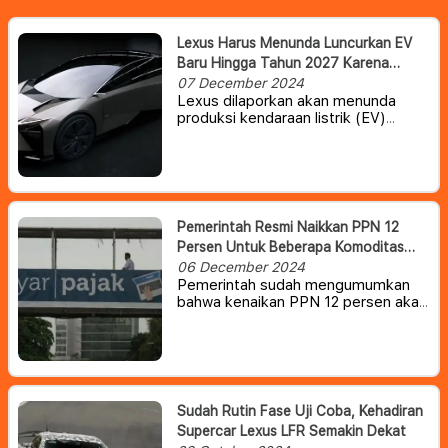
Lexus Harus Menunda Luncurkan EV
Baru Hingga Tahun 2027 Karena
Toyota Masih Perlu Waktu
07 December 2024
Lexus dilaporkan akan menunda
produksi kendaraan listrik (EV)
generasi berikutnya, termasuk
sedan IS yang telah lama dihentikan
produksinya.
Pemerintah Resmi Naikkan PPN 12
Persen Untuk Beberapa Komoditas
Mewah
06 December 2024
Pemerintah sudah mengumumkan
bahwa kenaikan PPN 12 persen akan
tetap berlaku. Namun, tidak semua
barang akan terkena pajak tersebut,
melainkan hanya barang-barang
mewah saja, termasuk kendaraan
mewah.
Sudah Rutin Fase Uji Coba, Kehadiran
Supercar Lexus LFR Semakin Dekat