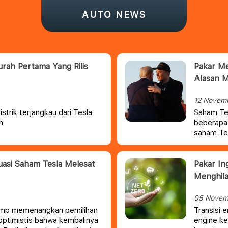
AUTO NEWS
rah Pertama Yang Rilis
Pakar Me
Alasan M
12 Novem
strik terjangkau dari Tesla
aham Tes
S
n.
beberapa 
saham Tes
perusahaan
asi Saham Tesla Melesat
Pakar In
Menghil
05 Novem
Trump memenangkan pemilihan
Transisi e
optimistis bahwa kembalinya
engine ke