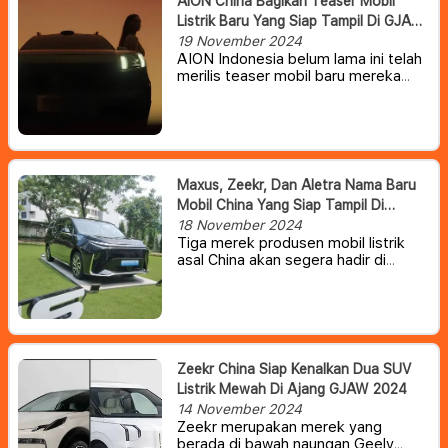
AION China Bagikan Teaser Mobil
Listrik Baru Yang Siap Tampil Di GJAW
2024
19 November 2024
AION Indonesia belum lama ini telah
merilis teaser mobil baru mereka
yang akan diperkenalkan di
Indonesia.
Mobil listrik baru tersebut
kabarnya akan dirilis dalam pameran
otomotif Gaikindo Jakarta Auto
Show (GJAW), yang sebentar lagi
akan digelar di ICE-BSD City,
Maxus, Zeekr, Dan Aletra Nama Baru
Tangsel 22 November – 1 Desember
Mobil China Yang Siap Tampil Di
2024.
Indonesia
18 November 2024
Tiga merek produsen mobil listrik
asal China akan segera hadir di
Indonesia pada ajang pameran
otomotif Gaikindo Jakarta Auto
Week (GJAW) 2024.
Zeekr China Siap Kenalkan Dua SUV
Listrik Mewah Di Ajang GJAW 2024
14 November 2024
Zeekr merupakan merek yang
berada di bawah naungan Geely