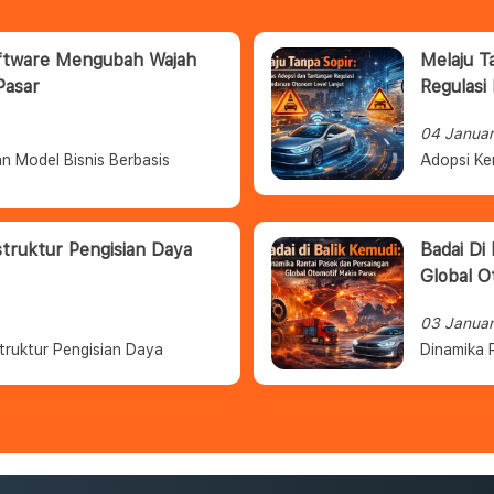
oftware Mengubah Wajah
Melaju T
Pasar
Regulasi
04 Janua
n Model Bisnis Berbasis
Adopsi Ke
struktur Pengisian Daya
Badai Di
Global O
03 Janua
truktur Pengisian Daya
Dinamika 