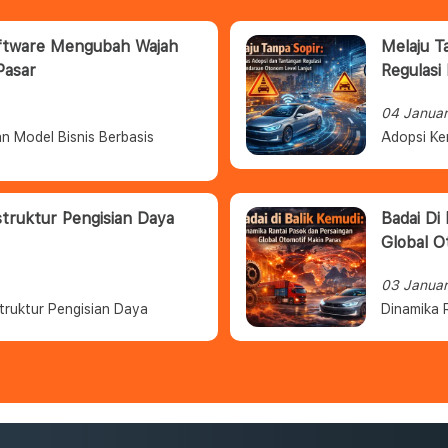
oftware Mengubah Wajah
Melaju T
Pasar
Regulasi
04 Janua
n Model Bisnis Berbasis
Adopsi Ke
struktur Pengisian Daya
Badai Di
Global O
03 Janua
truktur Pengisian Daya
Dinamika 