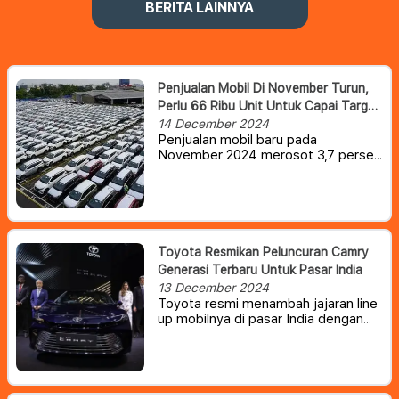
BERITA LAINNYA
Penjualan Mobil Di November Turun,
Perlu 66 Ribu Unit Untuk Capai Target
Tahunan 850 Ribu
14 December 2024
Penjualan mobil baru pada
November 2024 merosot 3,7 persen
dibanding Oktober. Para produsen
harus mengejar penjualan 66 ribu
unit di Desember supaya tembus
target 850 ribu unit yang sudah
ditetapkan Gabungan Industri
Kendaraan Bermotor Indonesia
Toyota Resmikan Peluncuran Camry
(Gaikindo).
Generasi Terbaru Untuk Pasar India
13 December 2024
Toyota resmi menambah jajaran line
up mobilnya di pasar India dengan
meluncurkan Camry generasi
kesembilan, setelah resmi debut
globalnya setahun lalu.