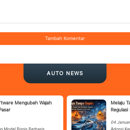
Tambah Komentar
AUTO NEWS
oftware Mengubah Wajah
Melaju T
Pasar
Regulasi
04 Janua
n Model Bisnis Berbasis
Adopsi Ke