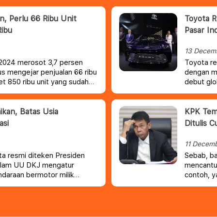
, Perlu 66 Ribu Unit
Toyota R
Ribu
Pasar Ind
13 Decem
2024 merosot 3,7 persen
Toyota re
us mengejar penjualan 66 ribu
dengan me
t 850 ribu unit yang sudah
debut glo
aan Bermotor Indonesia
kan, Batas Usia
KPK Temu
asi
Ditulis 
11 Decem
a resmi diteken Presiden
Sebab, ba
dalam UU DKJ mengatur
mencantum
ndaraan bermotor milik
contoh, y
juta.
Pada
rupiah, b