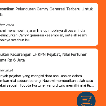
esmikan Peluncuran Camry Generasi Terbaru Untuk
ia
ber 2024
smi menambah jajaran line up mobilnya di pasar India
luncurkan Camry generasi kesembilan, setelah resmi
balnya setahun lalu.
kan Kecurangan LHKPN Pejabat, Nilai Fortuner
Cuma Rp 6 Juta
ber 2024
nyak pejabat yang mengisi data asal-asalan dalam
kan nilai sebuah barang. Nawawi memberikan salah satu
akni sebuah Toyota Fortuner yang ditulis memiliki nilai Rp6
hal, mobil tersebut memiliki harga hingga ratusan juta
ahkan kondisi bekasnya masih memiliki harga tinggi.