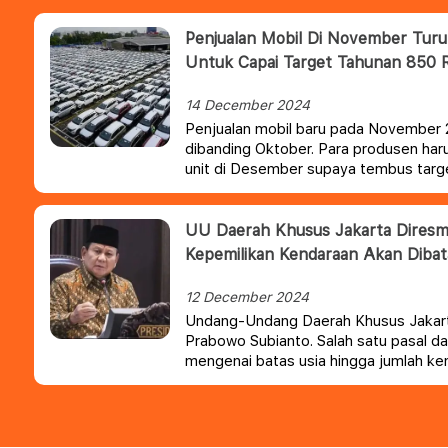
Penjualan Mobil Di November Turun
Untuk Capai Target Tahunan 850 
14 December 2024
Penjualan mobil baru pada November 
dibanding Oktober. Para produsen har
unit di Desember supaya tembus targe
ditetapkan Gabungan Industri Kendar
(Gaikindo).
UU Daerah Khusus Jakarta Diresmi
Kepemilikan Kendaraan Akan Dibat
12 December 2024
Undang-Undang Daerah Khusus Jakart
Prabowo Subianto. Salah satu pasal 
mengenai batas usia hingga jumlah ke
perseorangan.