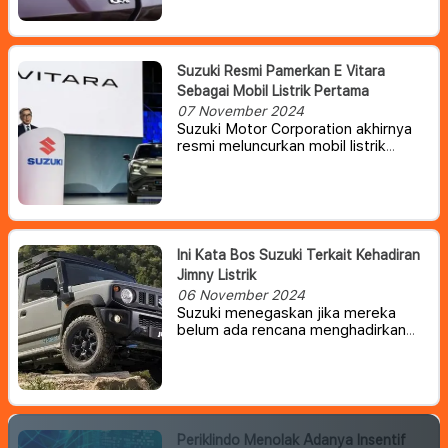
Suzuki Resmi Pamerkan E Vitara
Sebagai Mobil Listrik Pertama
07 November 2024
Suzuki Motor Corporation akhirnya
resmi meluncurkan mobil listrik
bertenaga baterai (BEV)
pertamanya dengan menggunakan
nama e Vitara.
Suzuki meluncurkan e
Vitara pertama kali di Milan, Italia.
Produksi mobil tersebut kabarnya
akan dimulai di Suzuki Motor Gujarat
Ini Kata Bos Suzuki Terkait Kehadiran
di India pada 2025 dan dijual pada
Jimny Listrik
pertengahan tahun.
06 November 2024
Suzuki menegaskan jika mereka
belum ada rencana menghadirkan
Jimny listrik di masa depan.
Periklindo Menolak Adanya Insentif