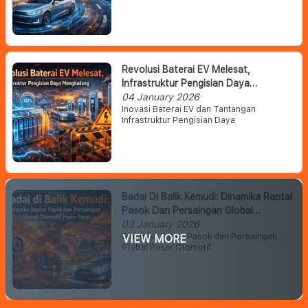
Revolusi Baterai EV Melesat,
Infrastruktur Pengisian Daya
Menghadang
04 January 2026
Inovasi Baterai EV dan Tantangan
Infrastruktur Pengisian Daya
Badai Di Balik Kemudi: Dinamika Rantai
Pasok Dan Persaingan Global
Otomotif Makin Panas
03 January 2026
Dinamika Rantai Pasok dan Persaingan
VIEW MORE
Global Pasar Otomotif