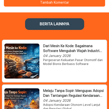
Tambah Komentar
BERITA LAINNYA
Dari Mesin Ke Kode: Bagaimana
Software Mengubah Wajah Industri
Otomotif Dan Daya Saing Pasar
04 January 2026
Pergeseran Kekuatan Pasar Otomotif dan
Model Bisnis Berbasis Software
Melaju Tanpa Sopir: Mengupas Adopsi
Dan Tantangan Regulasi Kendaraan
Otonom Level Lanjut
04 January 2026
Adopsi Kendaraan Otonom Level Lanjut
dan Regulasi Global