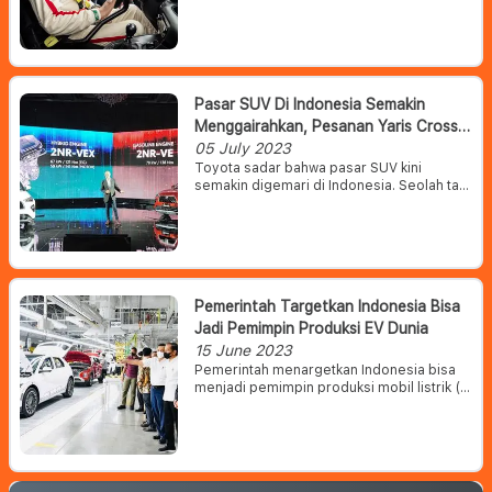
sebagai Mr Bean ini ternyata punya minat
yang cukup tinggi di dunia otomotif.
Pasar SUV Di Indonesia Semakin
Menggairahkan, Pesanan Yaris Cross
Hybrid Membludak
05 July 2023
Toyota sadar bahwa pasar SUV kini
semakin digemari di Indonesia. Seolah tak
ingin ketinggalan, Toyota belum lama ini
mengatakan bahwa mereka akan segera
meluncurkan All New Yaris Cross terbaru
dengan pilihan hybrid di Tanah Air
Pemerintah Targetkan Indonesia Bisa
Jadi Pemimpin Produksi EV Dunia
15 June 2023
Pemerintah menargetkan Indonesia bisa
menjadi pemimpin produksi mobil listrik (
electric vehicle/EV ) secara global. Hal itu
didasari pada kemampuan ekspor mobil
utuh atau completely built up (CBU) yang
terus meningkat setiap tahun.