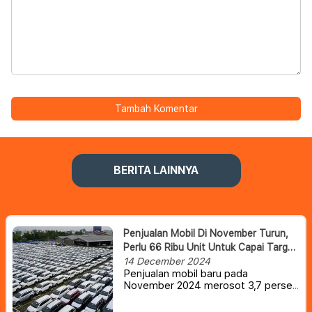
Tambah Komentar
BERITA LAINNYA
Penjualan Mobil Di November Turun,
Perlu 66 Ribu Unit Untuk Capai Target
Tahunan 850 Ribu
14 December 2024
Penjualan mobil baru pada
November 2024 merosot 3,7 persen
dibanding Oktober. Para produsen
harus mengejar penjualan 66 ribu