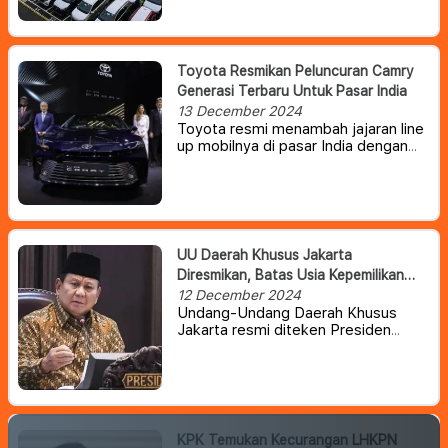
unit di Desember supaya tembus
target 850 ribu unit yang sudah
ditetapkan Gabungan Industri
Kendaraan Bermotor Indonesia
Toyota Resmikan Peluncuran Camry
(Gaikindo).
Generasi Terbaru Untuk Pasar India
13 December 2024
Toyota resmi menambah jajaran line
up mobilnya di pasar India dengan
meluncurkan Camry generasi
kesembilan, setelah resmi debut
globalnya setahun lalu.
UU Daerah Khusus Jakarta
Diresmikan, Batas Usia Kepemilikan
Kendaraan Akan Dibatasi
12 December 2024
Undang-Undang Daerah Khusus
Jakarta resmi diteken Presiden
Prabowo Subianto. Salah satu pasal
dalam UU DKJ mengatur mengenai
batas usia hingga jumlah kendaraan
bermotor milik perseorangan.
KPK Temukan Kecurangan LHKPN