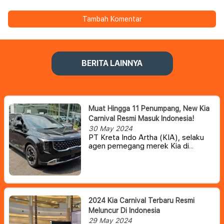
Tambah Komentar
BERITA LAINNYA
Muat Hingga 11 Penumpang, New Kia
Carnival Resmi Masuk Indonesia!
30 May 2024
PT Kreta Indo Artha (KIA), selaku
agen pemegang merek Kia di
Indonesia belum lama ini telah resmi
meluncurkan model anyar Kia
Carnival. MPV ikonik dari Kia ini
kabarnya akan dipasarkan dengan
harga mulai Rp 900 Jutaan.
2024 Kia Carnival Terbaru Resmi
Meluncur Di Indonesia
29 May 2024