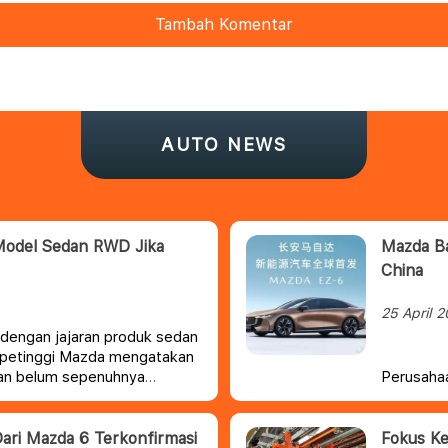
Tambah Komentar
AUTO NEWS
 Model Sedan RWD Jika
Mazda Ba
China
25 April 
 dengan jajaran produk sedan
g petinggi Mazda mengatakan
aan
belum sepenuhnya
Perusahaa
engan rangka RWD.
telah mem
sebagai c
produksiny
Dari Mazda 6 Terkonfirmasi
Fokus Ke