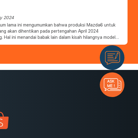
na.
ry 2024
um lama ini mengumumkan bahwa produksi Mazda6 untuk
ang akan dihentikan pada pertengahan April 2024
 Hal ini menandai babak lain dalam kisah hilangnya model
ara bertahap dari pasar utama, menyusul penghentiannya di
ara pada tahun 2021 dan Inggris tahun lalu.