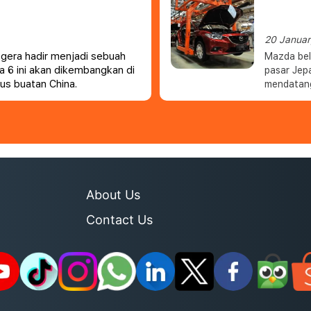
pasar Chi
20 Janua
gera hadir menjadi sebuah
Mazda bel
da 6 ini akan dikembangkan di
pasar Jep
s buatan China.
mendatang.
sedan sec
Amerika Ut
About Us
Contact Us