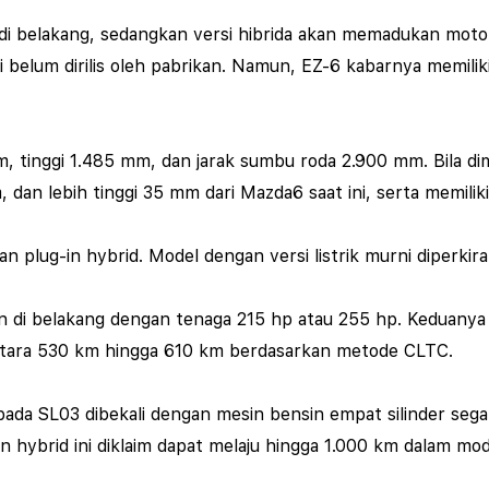
di belakang, sedangkan versi hibrida akan memadukan motor
ni belum dirilis oleh pabrikan. Namun, EZ-6 kabarnya memilik
m, tinggi 1.485 mm, dan jarak sumbu roda 2.900 mm. Bila d
 dan lebih tinggi 35 mm dari Mazda6 saat ini, serta memili
 dan plug-in hybrid. Model dengan versi listrik murni diper
an di belakang dengan tenaga 215 hp atau 255 hp. Keduanya 
tara 530 km hingga 610 km berdasarkan metode CLTC.
da SL03 dibekali dengan mesin bensin empat silinder segari
in hybrid ini diklaim dapat melaju hingga 1.000 km dalam mo