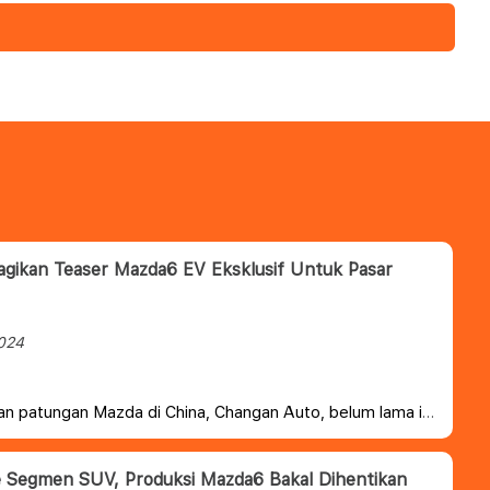
gikan Teaser Mazda6 EV Eksklusif Untuk Pasar
2024
n patungan Mazda di China, Changan Auto, belum lama ini
amerkan sedan listrik baru penerus dari Mazda6. Dilihat
alon penerus Mazda6 (Atenza) yang dihentikan
a, sedan listrik ini sepertinya akan dijual khusus untuk
 Segmen SUV, Produksi Mazda6 Bakal Dihentikan