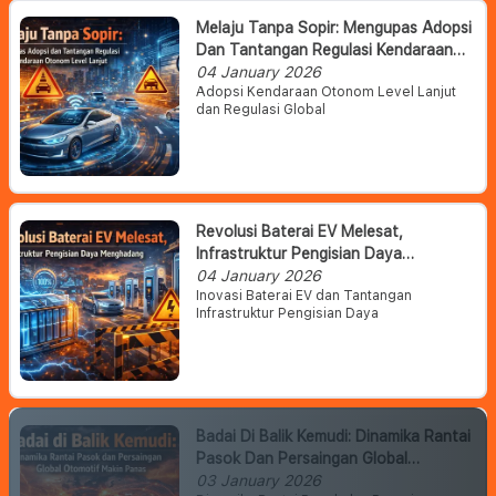
Melaju Tanpa Sopir: Mengupas Adopsi
Dan Tantangan Regulasi Kendaraan
Otonom Level Lanjut
04 January 2026
Adopsi Kendaraan Otonom Level Lanjut
dan Regulasi Global
Revolusi Baterai EV Melesat,
Infrastruktur Pengisian Daya
Menghadang
04 January 2026
Inovasi Baterai EV dan Tantangan
Infrastruktur Pengisian Daya
Badai Di Balik Kemudi: Dinamika Rantai
Pasok Dan Persaingan Global
Otomotif Makin Panas
03 January 2026