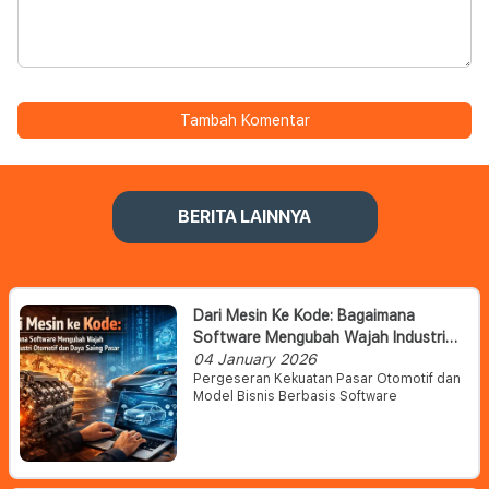
Tambah Komentar
BERITA LAINNYA
Dari Mesin Ke Kode: Bagaimana
Software Mengubah Wajah Industri
Otomotif Dan Daya Saing Pasar
04 January 2026
Pergeseran Kekuatan Pasar Otomotif dan
Model Bisnis Berbasis Software