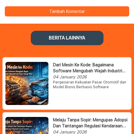
Tambah Komentar
BERITA LAINNYA
Dari Mesin Ke Kode: Bagaimana
Software Mengubah Wajah Industri
Otomotif Dan Daya Saing Pasar
04 January 2026
Pergeseran Kekuatan Pasar Otomotif dan
Model Bisnis Berbasis Software
Melaju Tanpa Sopir: Mengupas Adopsi
Dan Tantangan Regulasi Kendaraan
Otonom Level Lanjut
04 January 2026