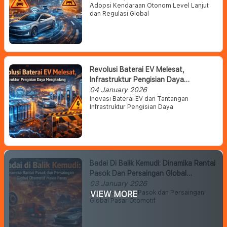
Adopsi Kendaraan Otonom Level Lanjut
dan Regulasi Global
Revolusi Baterai EV Melesat,
Infrastruktur Pengisian Daya
Menghadang
04 January 2026
Inovasi Baterai EV dan Tantangan
Infrastruktur Pengisian Daya
Badai Di Balik Kemudi: Dinamika Rantai
Pasok Dan Persaingan Global
Otomotif Makin Panas
03 January 2026
Dinamika Rantai Pasok dan Persaingan
VIEW MORE
Global Pasar Otomotif