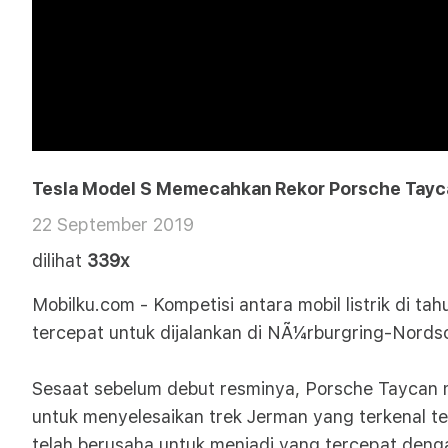
Tesla Model S Memecahkan Rekor Porsche Tayca
22 September 2019
dilihat
339x
Mobilku.com - Kompetisi antara mobil listrik di t
tercepat untuk dijalankan di NÃ¼rburgring-Nordsc
Sesaat sebelum debut resminya, Porsche Taycan 
untuk menyelesaikan trek Jerman yang terkenal ter
telah berusaha untuk menjadi yang tercepat deng