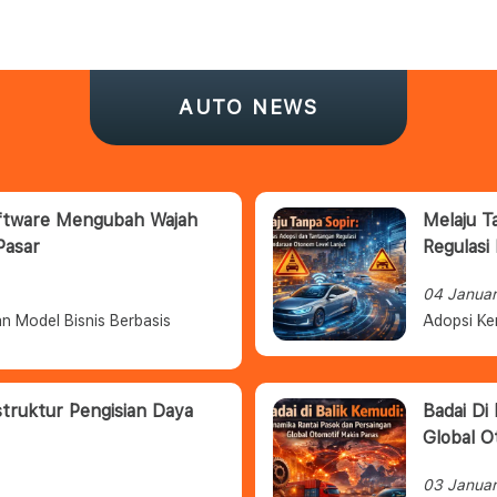
AUTO NEWS
oftware Mengubah Wajah
Melaju T
Pasar
Regulasi
04 Janua
n Model Bisnis Berbasis
Adopsi Ke
struktur Pengisian Daya
Badai Di
Global O
03 Janua