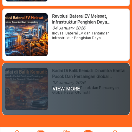
Revolusi Baterai EV Melesat,
Infrastruktur Pengisian Daya
Menghadang
04 January 2026
Inovasi Baterai EV dan Tantangan
Infrastruktur Pengisian Daya
Badai Di Balik Kemudi: Dinamika Rantai
Pasok Dan Persaingan Global
Otomotif Makin Panas
03 January 2026
Dinamika Rantai Pasok dan Persaingan
VIEW MORE
Global Pasar Otomotif