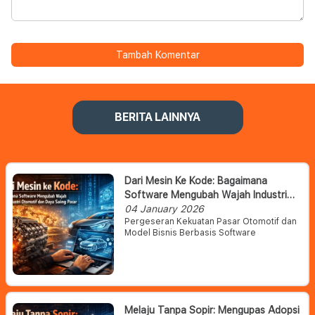
Tambah Komentar
BERITA LAINNYA
Dari Mesin Ke Kode: Bagaimana
Software Mengubah Wajah Industri
Otomotif Dan Daya Saing Pasar
04 January 2026
Pergeseran Kekuatan Pasar Otomotif dan
Model Bisnis Berbasis Software
Melaju Tanpa Sopir: Mengupas Adopsi