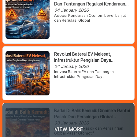
Dan Tantangan Regulasi Kendaraan
Otonom Level Lanjut
04 January 2026
Adopsi Kendaraan Otonom Level Lanjut
dan Regulasi Global
Revolusi Baterai EV Melesat,
Infrastruktur Pengisian Daya
Menghadang
04 January 2026
Inovasi Baterai EV dan Tantangan
Infrastruktur Pengisian Daya
Badai Di Balik Kemudi: Dinamika Rantai
Pasok Dan Persaingan Global
Otomotif Makin Panas
03 January 2026
Dinamika Rantai Pasok dan Persaingan
VIEW MORE
Global Pasar Otomotif