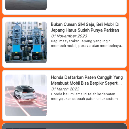
Honda Accord Hybrid ini bahkan kabarnya
sudah bisa dipesan oleh konsumen dan
akan dikirimkan pada Januari 2024
mendatang.
Bukan Cuman SIM Saja, Beli Mobil Di
Jepang Harus Sudah Punya Parkiran
01 November 2023
Bagi masyarakat Jepang yang ingin
membeli mobil, persyaratan membelinya
tidak hanya harus memiliki Surat Izin
Mengemudi (SIM), tetapi juga harus
memiliki area parkir sendiri.
Honda Daftarkan Paten Canggih Yang
Membuat Mobil Bisa Berpikir Seperti
Manusia
31 March 2023
Honda belum lama ini telah kedapatan
mengajukan sebuah paten untuk sistem
yang akan membantu kendaraan otonom
memprediksi tindakan pengguna jalan lain
dengan lebih akurat.