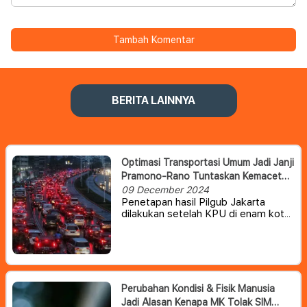
Tambah Komentar
BERITA LAINNYA
Optimasi Transportasi Umum Jadi Janji
Pramono-Rano Tuntaskan Kemacetan
Jakarta
09 December 2024
Penetapan hasil Pilgub Jakarta
dilakukan setelah KPU di enam kota
dan kabupaten di Jakarta yaitu Kota
Jakarta Pusat, Kota Jakarta Timur,
Kota Jakarta Selatan, Kota Jakarta
Barat, Kota Jakarta Utara dan
Kabupaten Kepulauan Seribu
menyelesaikan rekapitulasi lebih
Perubahan Kondisi & Fisik Manusia
dulu.
Jadi Alasan Kenapa MK Tolak SIM