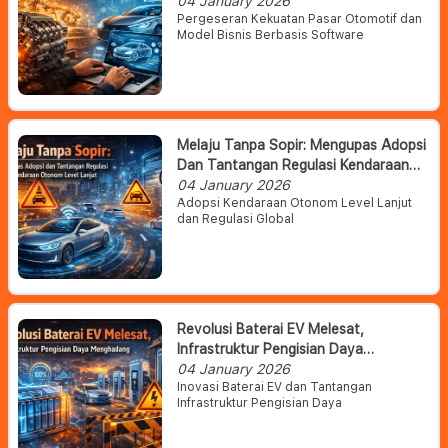
Otomotif Dan Daya Saing Pasar
04 January 2026
Pergeseran Kekuatan Pasar Otomotif dan
Model Bisnis Berbasis Software
Melaju Tanpa Sopir: Mengupas Adopsi
Dan Tantangan Regulasi Kendaraan
Otonom Level Lanjut
04 January 2026
Adopsi Kendaraan Otonom Level Lanjut
dan Regulasi Global
Revolusi Baterai EV Melesat,
Infrastruktur Pengisian Daya
Menghadang
04 January 2026
Inovasi Baterai EV dan Tantangan
Infrastruktur Pengisian Daya