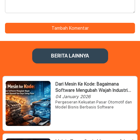
Tambah Komentar
BERITA LAINNYA
Dari Mesin Ke Kode: Bagaimana
Software Mengubah Wajah Industri
Otomotif Dan Daya Saing Pasar
04 January 2026
Pergeseran Kekuatan Pasar Otomotif dan
Model Bisnis Berbasis Software