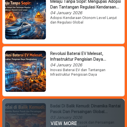
Melaju Tanpa Sopir: Mengupas Adopsi
Dan Tantangan Regulasi Kendaraan
Otonom Level Lanjut
04 January 2026
Adopsi Kendaraan Otonom Level Lanjut
dan Regulasi Global
Revolusi Baterai EV Melesat,
Infrastruktur Pengisian Daya
Menghadang
04 January 2026
Inovasi Baterai EV dan Tantangan
Infrastruktur Pengisian Daya
Badai Di Balik Kemudi: Dinamika Rantai
Pasok Dan Persaingan Global
Otomotif Makin Panas
03 January 2026
Dinamika Rantai Pasok dan Persaingan
VIEW MORE
Global Pasar Otomotif