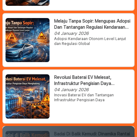
Melaju Tanpa Sopir: Mengupas Adopsi
Dan Tantangan Regulasi Kendaraan
Otonom Level Lanjut
04 January 2026
Adopsi Kendaraan Otonom Level Lanjut
dan Regulasi Global
Revolusi Baterai EV Melesat,
Infrastruktur Pengisian Daya
Menghadang
04 January 2026
Inovasi Baterai EV dan Tantangan
Infrastruktur Pengisian Daya
Badai Di Balik Kemudi: Dinamika Rantai