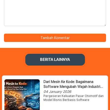
Tambah Komentar
BERITA LAINNYA
Dari Mesin Ke Kode: Bagaimana
Software Mengubah Wajah Industri
Otomotif Dan Daya Saing Pasar
04 January 2026
Pergeseran Kekuatan Pasar Otomotif dan
Model Bisnis Berbasis Software