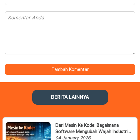
Tambah Komentar
BERITA LAINNYA
Dari Mesin Ke Kode: Bagaimana
Software Mengubah Wajah Industri
Otomotif Dan Daya Saing Pasar
04 January 2026